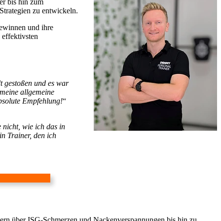
er bis hin zum
Strategien zu entwickeln.
gewinnen und ihre
 effektivsten
t gestoßen und es war
 meine allgemeine
Absolute Empfehlung!
“
nicht, wie ich das in
n Trainer, den ich
gern über ISG-Schmerzen und Nackenverspannungen bis hin zu