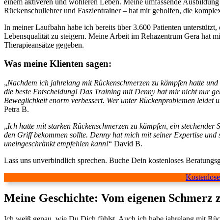
einem aktiveren und wohleren Leben. Meine umfassende Ausbildung – 
Rückenschullehrer und Faszientrainer – hat mir geholfen, die komple
In meiner Laufbahn habe ich bereits über 3.600 Patienten unterstützt
Lebensqualität zu steigern. Meine Arbeit im Rehazentrum Gera hat mir 
Therapieansätze gegeben.
Was meine Klienten sagen:
„
Nachdem ich jahrelang mit Rückenschmerzen zu kämpfen hatte und vi
die beste Entscheidung! Das Training mit Denny hat mir nicht nur g
Beweglichkeit enorm verbessert. Wer unter Rückenproblemen leidet u
Petra B.
„
Ich hatte mit starken Rückenschmerzen zu kämpfen, ein stechender 
den Griff bekommen sollte. Denny hat mich mit seiner Expertise und s
uneingeschränkt empfehlen kann!
“ David B.
Lass uns unverbindlich sprechen. Buche Dein kostenloses Beratungsge
Kostenlose
Meine Geschichte: Vom eigenen Schmerz z
Ich weiß genau, wie Du Dich fühlst. Auch ich habe jahrelang mit