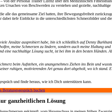
von der Personal Trainer Lizenz über den Medizinischen Fitnesstrain
xen Ursachen von Beschwerden zu verstehen und gezielte, nachhaltige 
, die alle das gemeinsame Ziel hatten, ihre Bewegungsfreiheit zurückzu
dabei tiefe Einblicke in die unterschiedlichsten Schmerzbilder und die
ele Ansätze ausprobiert habe, bin ich schließlich auf Denny Burkhard
eholfen, meine Schmerzen zu lindern, sondern auch meine Haltung und
nd eine nachhaltige Lösung sucht, ist bei ihm in den besten Händen. 
Schmerz beim Aufstehen, ein unangenehmes Ziehen ins Bein und wusste 
einer ruhigen, motivierenden Art genau dort abgeholt, wo ich stand. Ei
spräch und finde heraus, wie ich Dich unterstützen kann.
s Beratungsgespräch buchen
ur ganzheitlichen Lösung
 Rückenschmerzen gekämpft, vom Hexenschuss in meinen frühen Zwanzi