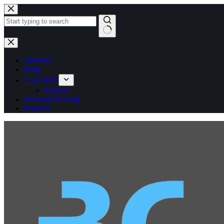
Zum
Inhalt
springen
Keine
Ergebnisse
Startseite
Blog
Über Mich
Purpose
Personal Training
Kontakt