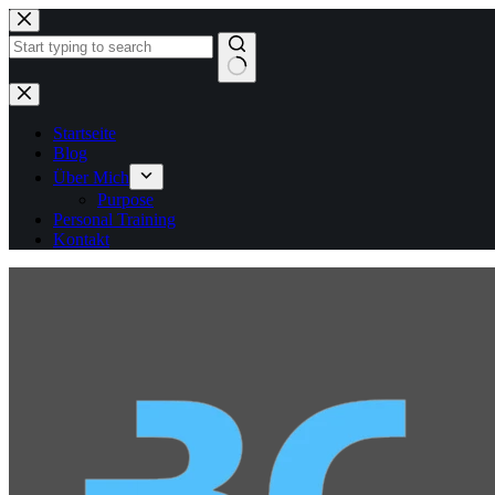
Zum
Inhalt
springen
Keine
Ergebnisse
Startseite
Blog
Über Mich
Purpose
Personal Training
Kontakt