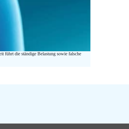
t führt die ständige Belastung sowie falsche